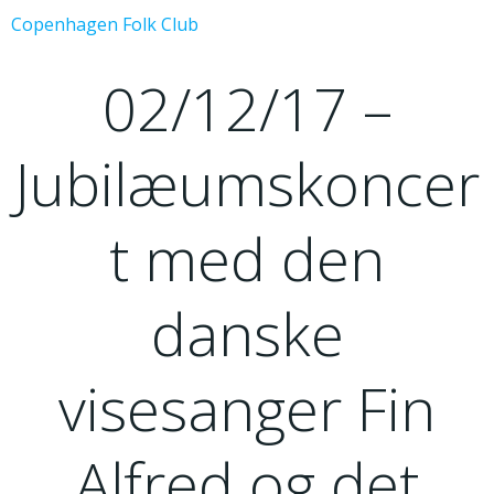
Videre
Copenhagen Folk Club
til
indhold
02/12/17 –
Jubilæumskoncer
t med den
danske
visesanger Fin
Alfred og det