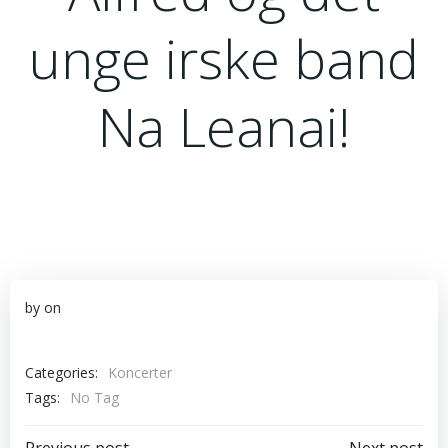
unge irske band
Na Leanai!
by
on
Categories:
Koncerter
Tags:
No Tag