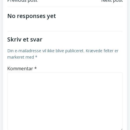
Post
Post
Previous post
Next post
navigation
navigation
No responses yet
Skriv et svar
Din e-mailadresse vil ikke blive publiceret.
Krævede felter er
markeret med
*
Kommentar
*