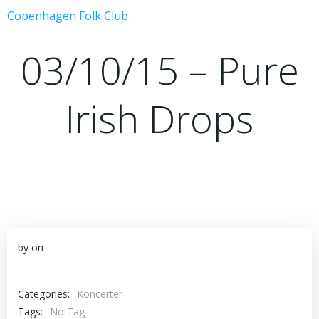
Videre
Copenhagen Folk Club
til
indhold
03/10/15 – Pure
Irish Drops
by
on
Categories:
Koncerter
Tags:
No Tag