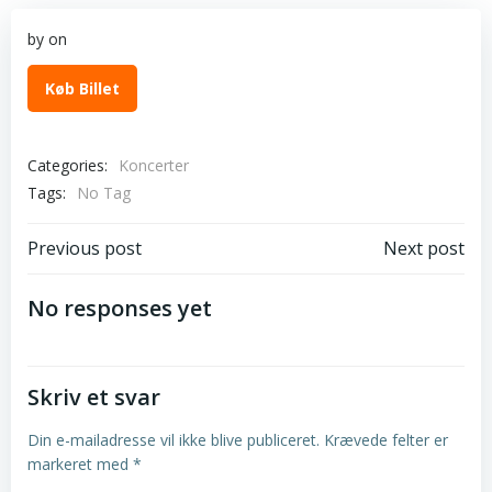
by
on
Køb Billet
Categories:
Koncerter
Tags:
No Tag
Post
Post
Previous post
Next post
navigation
navigation
No responses yet
Skriv et svar
Din e-mailadresse vil ikke blive publiceret.
Krævede felter er
markeret med
*