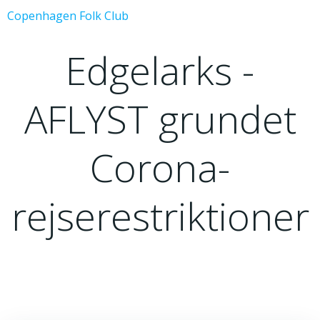
Videre
Copenhagen Folk Club
til
indhold
Edgelarks -
AFLYST grundet
Corona-
rejserestriktioner