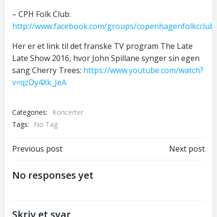
– CPH Folk Club:
http://www.facebook.com/groups/copenhagenfolkcclub
Her er et link til det franske TV program The Late
Late Show 2016, hvor John Spillane synger sin egen
sang Cherry Trees:
https://www.youtube.com/watch?
v=qzDy4Xk_JeA
Categories:
Koncerter
Tags:
No Tag
Post
Post
Previous post
Next post
navigation
navigation
No responses yet
Skriv et svar