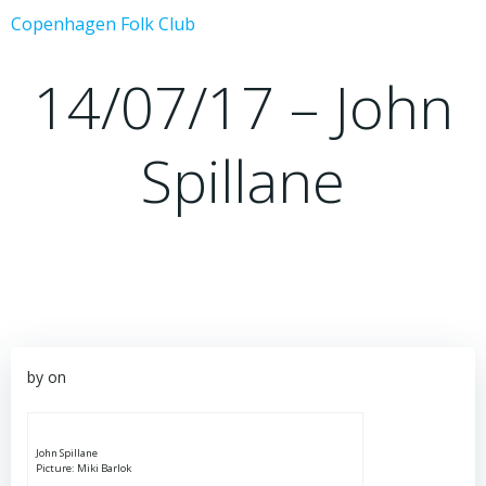
Videre
Copenhagen Folk Club
til
indhold
14/07/17 – John
Spillane
by
on
John Spillane
Picture: Miki Barlok