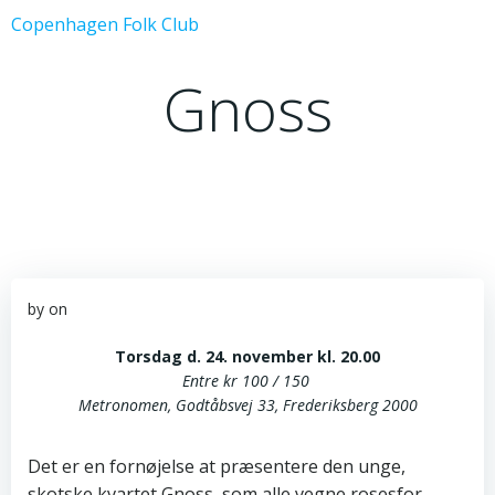
Videre
Copenhagen Folk Club
til
indhold
Gnoss
by
on
Torsdag d. 24. november kl. 20.00
Entre kr 100 / 150
Metronomen, Godtåbsvej 33, Frederiksberg 2000
Det er en fornøjelse at præsentere den unge,
skotske kvartet Gnoss, som alle vegne rosesfor