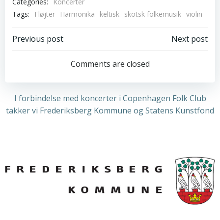
Categories:
Koncerter
Tags:
Fløjter
Harmonika
keltisk
skotsk folkemusik
violin
Post
Post
Previous post
Next post
navigation
navigation
Comments are closed
I forbindelse med koncerter i Copenhagen Folk Club
takker vi Frederiksberg Kommune og Statens Kunstfond