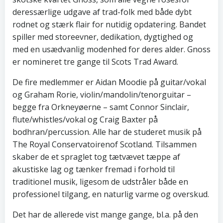
deressærlige udgave af trad-folk med både dybt
rodnet og stærk flair for nutidig opdatering. Bandet
spiller med storeevner, dedikation, dygtighed og
med en usædvanlig modenhed for deres alder. Gnoss
er nomineret tre gange til Scots Trad Award.
De fire medlemmer er Aidan Moodie på guitar/vokal
og Graham Rorie, violin/mandolin/tenorguitar –
begge fra Orkneyøerne – samt Connor Sinclair,
flute/whistles/vokal og Craig Baxter på
bodhran/percussion. Alle har de studeret musik på
The Royal Conservatoirenof Scotland. Tilsammen
skaber de et spraglet tog tætvævet tæppe af
akustiske lag og tænker fremad i forhold til
traditionel musik, ligesom de udstråler både en
professionel tilgang, en naturlig varme og overskud.
Det har de allerede vist mange gange, bl.a. på den