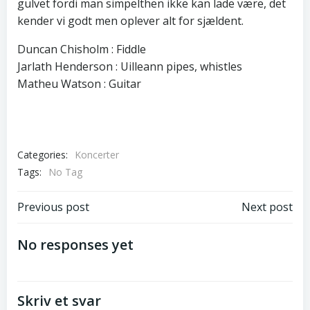
gulvet fordi man simpelthen ikke kan lade være, det
kender vi godt men oplever alt for sjældent.
Duncan Chisholm : Fiddle
Jarlath Henderson : Uilleann pipes, whistles
Matheu Watson : Guitar
Categories:
Koncerter
Tags:
No Tag
Post
Post
Previous post
Next post
navigation
navigation
No responses yet
Skriv et svar