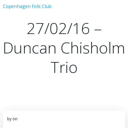
Videre
Copenhagen Folk Club
til
indhold
27/02/16 –
Duncan Chisholm
Trio
by
on