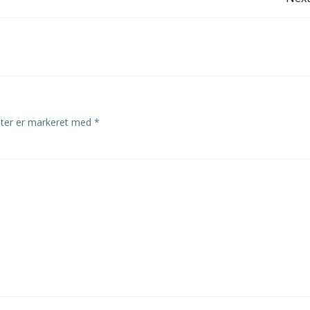
Post
navigation
lter er markeret med
*