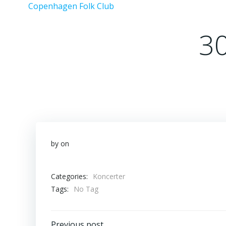
Videre
Copenhagen Folk Club
til
indhold
30
by
on
Categories:
Koncerter
Tags:
No Tag
Previous post