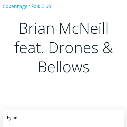
Videre
Copenhagen Folk Club
til
indhold
Brian McNeill
feat. Drones &
Bellows
by
on