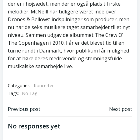
der er i højsædet, men der er også plads til irske
melodier. McNeill har tidligere været inde over
Drones & Bellows’ indspilninger som producer, men
nu har de seks musikere taget samarbejdet til et nyt
niveau. Sammen udgav de albummet The Crew O’
The Copenhagen i 2010. I år er det blevet tid til en
turne rundt i Danmark, hvor publikum får mulighed
for at høre deres medrivende og stemningsfulde
musikalske samarbejde live.
Categories:
Koncerter
Tags:
No Tag
Post
Post
Previous post
Next post
navigation
navigation
No responses yet