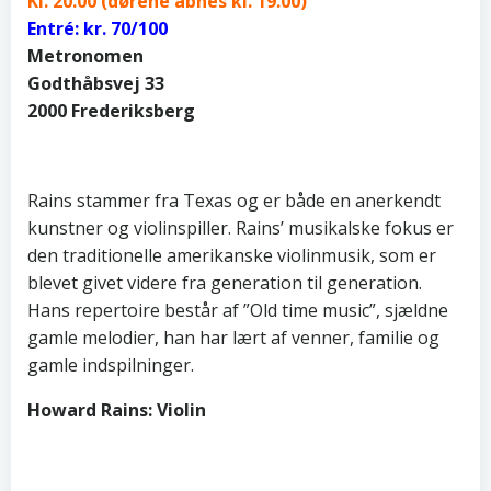
Kl. 20.00 (dørene åbnes kl. 19.00)
Entré: kr. 70/100
Metronomen
Godthåbsvej 33
2000 Frederiksberg
Rains stammer fra Texas og er både en anerkendt
kunstner og violinspiller. Rains’ musikalske fokus er
den traditionelle amerikanske violinmusik, som er
blevet givet videre fra generation til generation.
Hans repertoire består af ”Old time music”, sjældne
gamle melodier, han har lært af venner, familie og
gamle indspilninger.
Howard Rains: Violin