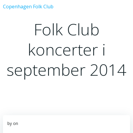
Videre
Copenhagen Folk Club
til
indhold
Folk Club
koncerter i
september 2014
by
on