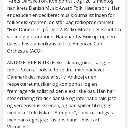
“Årets Danske Folk Komponist”, og i 2012 modtog
han årets Danish Music Award Folk Hæderspris. Han
er desuden en dedikeret musikjournalist inden for
folkemusikgenren, og står bag radioprogrammet
“Folk Danmark”, på Den 2. Radio. Morten er kendt fra
violin og guitarduoen, Haugaard & Høirup, og den
dansk-finsk-amerikanske trio, American Café
Orchestra (ACO).
ANDRZEJ KREJNIUK (Elektrisk basguitar, sang) er
født i Polen af polske forældre, men har levet i
Danmark det meste af st liv. Andrzej er en
respekteret musiker og komponist, og en
fremragende solist på den elektriske bas. Han har
stor erfaring fra den danske og internationale jazz
og verdensmusikscenen, og han spiller til dagligt
med bl.a. “Lelo Nika”, “Afenginn”, samt naturligvis
med hans eget jazz fusions band, “Abstract
Virtuality”.