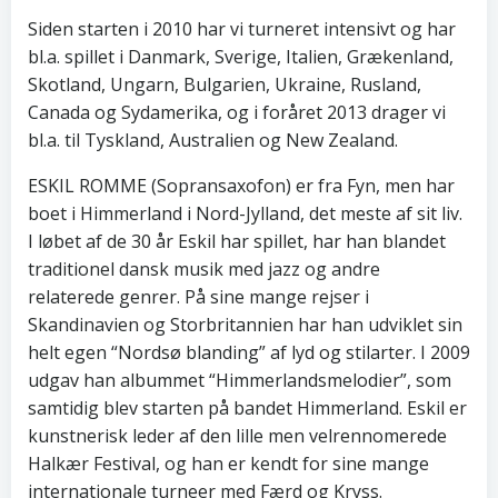
Siden starten i 2010 har vi turneret intensivt og har
bl.a. spillet i Danmark, Sverige, Italien, Grækenland,
Skotland, Ungarn, Bulgarien, Ukraine, Rusland,
Canada og Sydamerika, og i foråret 2013 drager vi
bl.a. til Tyskland, Australien og New Zealand.
ESKIL ROMME (Sopransaxofon) er fra Fyn, men har
boet i Himmerland i Nord-Jylland, det meste af sit liv.
I løbet af de 30 år Eskil har spillet, har han blandet
traditionel dansk musik med jazz og andre
relaterede genrer. På sine mange rejser i
Skandinavien og Storbritannien har han udviklet sin
helt egen “Nordsø blanding” af lyd og stilarter. I 2009
udgav han albummet “Himmerlandsmelodier”, som
samtidig blev starten på bandet Himmerland. Eskil er
kunstnerisk leder af den lille men velrennomerede
Halkær Festival, og han er kendt for sine mange
internationale turneer med Færd og Kryss.