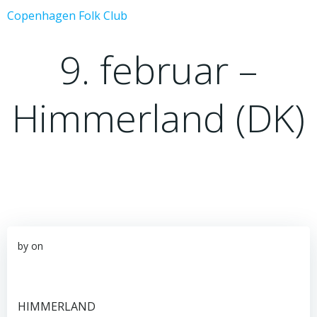
Videre
Copenhagen Folk Club
til
indhold
9. februar –
Himmerland (DK)
by
on
HIMMERLAND