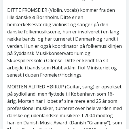
DITTE FROMSEIER (Violin, vocals) kommer fra den
lille danske ø Bornholm. Ditte er en
bemærkelsesværdig violinist og sanger på den
danske folkemusikscene, hun er involveret i en lang
række bands, og har turneret i Danmark og rundt i
verden. Hun er også koordinator på folkemusiklinjen
på Syddansk Musikkonservatorium og
Skuespillerskole i Odense. Ditte er kendt fra sit
arbejde i bands som Habbadám, Fiol Ministeriet og
senest i duoen Fromeier/Hockings.
MORTEN ALFRED HØIRUP (Guitar, sang) er opvokset
på sydlolland, men flyttede til København som 16-
årig. Morten har i løbet af sine mere end 25 år som
professionel musiker, turneret over hele verden med
danske og udenlandske musikere. I 2004 modtog
han en Danish Music Award (Danish “Grammy”), som