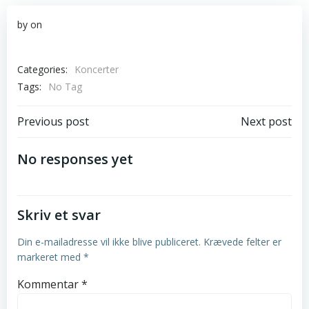
by
on
Categories:
Koncerter
Tags:
No Tag
Post
Post
Previous post
Next post
navigation
navigation
No responses yet
Skriv et svar
Din e-mailadresse vil ikke blive publiceret.
Krævede felter er
markeret med
*
Kommentar
*