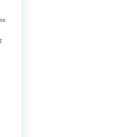
sic
g