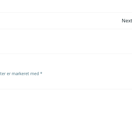
Post
Next
navigation
lter er markeret med
*