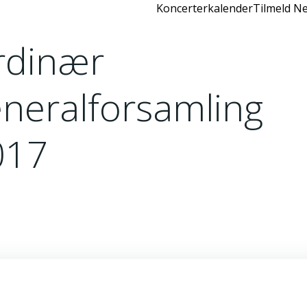
Koncerterkalender
Tilmeld Ne
rdinær
neralforsamling
017