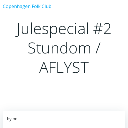
Videre
Copenhagen Folk Club
til
indhold
Julespecial #2
Stundom /
AFLYST
by
on