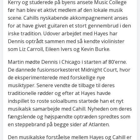
Kerry og studerede på byens ansete Music College
før han blev et aktivt medlem af den lokale musik
scene. Cahills nyskabende akkompagnement anses
for at have givet guitaren et stort gennembrud i den
irske tradition. Udover arbejdet med Hayes har
Dennis optrådt sammen med så kendte violinister
som Liz Carroll, Eileen Ivers og Kevin Burke.
Martin mødte Dennis i Chicago i starten af 80’erne.
De dannede fusionsorkesteret Midnight Court, hvor
de eksperimenterede med forskellige nye
musiktyper. Senere vendte de tilbage til deres
traditionelle rødder og efter at Hayes havde
indspillet to roste soloalbums startede han et nyt
musikalsk samarbejde med Cahill. Nyheden om deres
fængslende og højspændte optræden spredtes som
en steppebrand på begge sider af Atlanten.
Den musikalske forståelse mellem Hayes og Cahill er