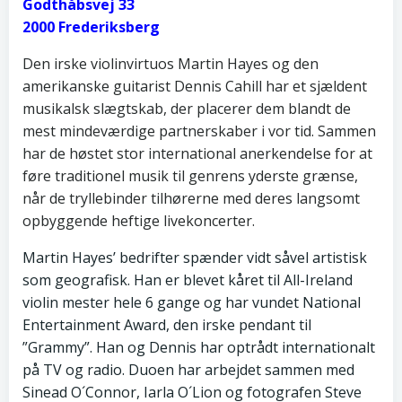
Godthåbsvej 33
2000 Frederiksberg
Den irske violinvirtuos Martin Hayes og den
amerikanske guitarist Dennis Cahill har et sjældent
musikalsk slægtskab, der placerer dem blandt de
mest mindeværdige partnerskaber i vor tid. Sammen
har de høstet stor international anerkendelse for at
føre traditionel musik til genrens yderste grænse,
når de tryllebinder tilhørerne med deres langsomt
opbyggende heftige livekoncerter.
Martin Hayes’ bedrifter spænder vidt såvel artistisk
som geografisk. Han er blevet kåret til All-Ireland
violin mester hele 6 gange og har vundet National
Entertainment Award, den irske pendant til
”Grammy”. Han og Dennis har optrådt internationalt
på TV og radio. Duoen har arbejdet sammen med
Sinead O´Connor, Iarla O´Lion og fotografen Steve