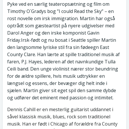
Pyke ved en særlig teateropsætning og film om
Timothy O´Gradys bog ”I could Read the Sky” – en
rost novelle om irsk immigration. Martin har også
optrådt som gæsteartist på nyere udgivelser med
Darol Anger og den irske komponist Gavin
Friday.Irsk-født og nu bosat i Seattle spiller Martin
den langsomme lyriske stil fra sin fødeegn East
County Clare. Han lærte at spille traditionel musik af
faren, P.J. Hayes, lederen af det navnkundige Tulla
Ceili band. Den unge violinist nærer stor beundring
for de ældre spillere, hvis musik udtrykker en
længsel og essens, der bevæger dig helt inde i
sjælen. Martin giver sit eget spil den samme dybde
og udfører det eminent med passion og intimitet.
Dennis Cahill er en mesterlig guitarist uddannet i
såvel klassisk musik, blues, rock som traditionel
musik. Han er født i Chicago af forældre fra County