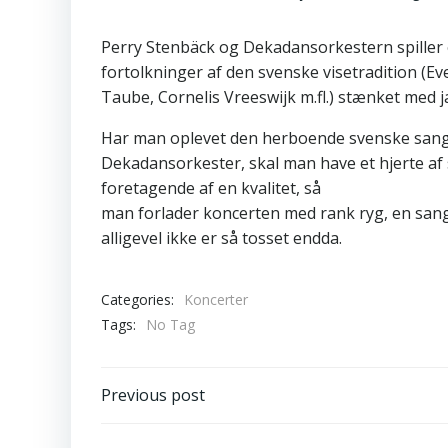
Perry Stenbäck og Dekadansorkestern spiller 
fortolkninger af den svenske visetradition (Ev
Taube, Cornelis Vreeswijk m.fl.) stænket med j
Har man oplevet den herboende svenske sang
Dekadansorkester, skal man have et hjerte af 
foretagende af en kvalitet, så
man forlader koncerten med rank ryg, en sang 
alligevel ikke er så tosset endda.
Categories:
Koncerter
Tags:
No Tag
Post
Previous post