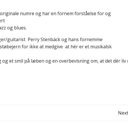
originale numre og har en fornem forståelse for og
ert
azz og blues.
er/guitarist Perry Stenbäck og hans fornemme
støbejern for ikke at medgive at hér er et musikalsk
og et smil på læben og en overbevisning om, at det dér liv
Post
Next