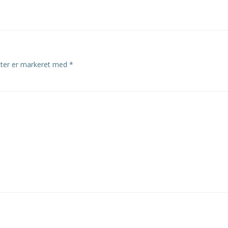
navigation
lter er markeret med
*