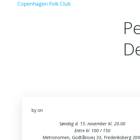
Videre
Copenhagen Folk Club
til
indhold
Pe
D
by
on
Søndag d. 15. november kl. 20.00
Entre kr 100 / 150
Metronomen, Godtåbsvej 33, Frederiksberg 20