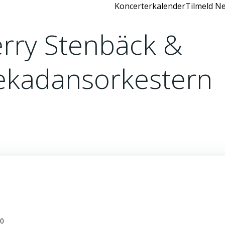
Koncerterkalender
Tilmeld Ne
rry Stenbäck &
ekadansorkestern
00