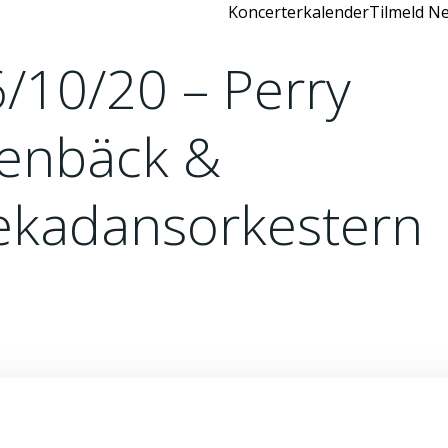
Koncerterkalender
Tilmeld Ne
/10/20 – Perry
tenbäck &
ekadansorkestern