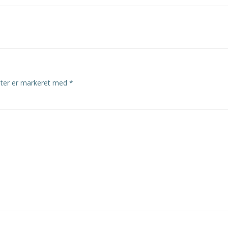
navigation
lter er markeret med
*